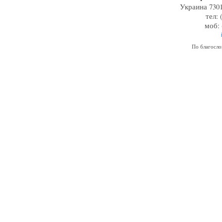
Украина 7301
тел: 
моб: 
По благосл