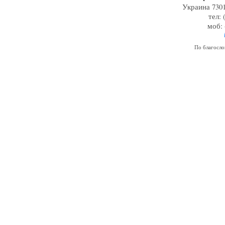
Украина 7301
тел: 
моб: 
По благосл