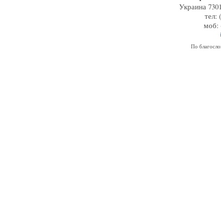
Украина 7301
тел: 
моб: 
По благосл