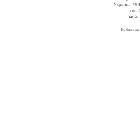
Украина 7301
тел: 
моб: 
По благосл