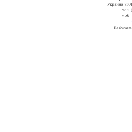
Украина 7301
тел: 
моб: 
По благосл