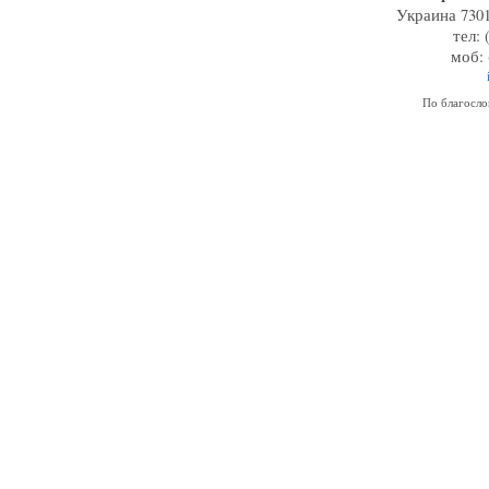
Украина 7301
тел: 
моб: 
По благосл