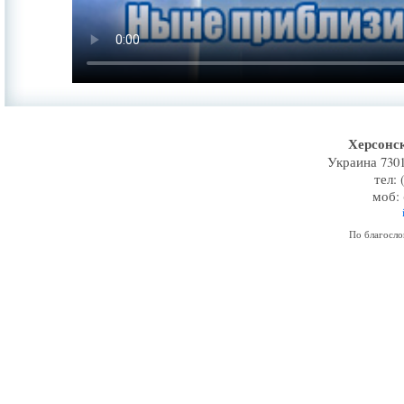
Херсонс
Украина 7301
тел: 
моб: 
По благосл