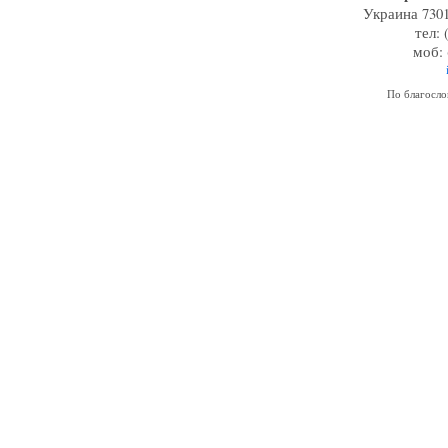
Украина 7301
тел: 
моб: 
По благосл