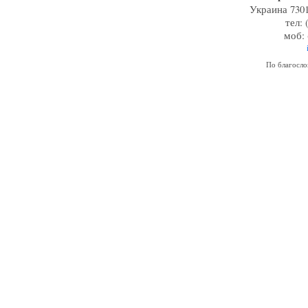
Украина 7301
тел: 
моб: 
По благосл