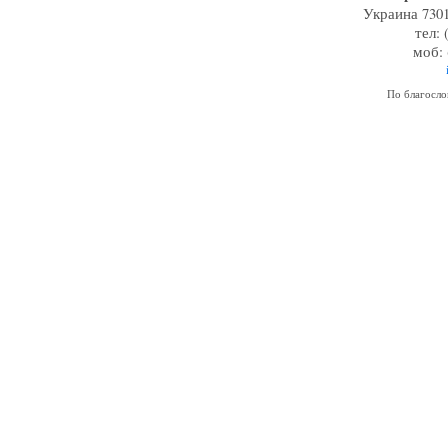
Украина 7301
тел: 
моб: 
По благосл