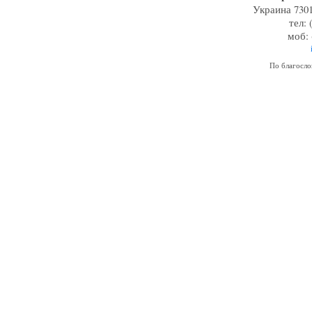
Украина 7301
тел: 
моб: 
По благосл