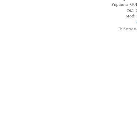
Украина 7301
тел: 
моб: 
По благосл