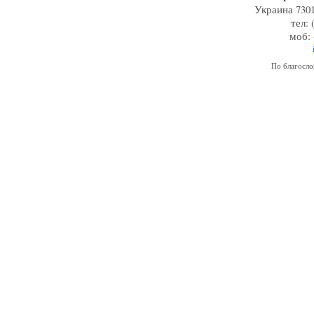
Украина 7301
тел: 
моб: 
По благосл