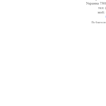
Украина 7301
тел: 
моб: 
По благосл