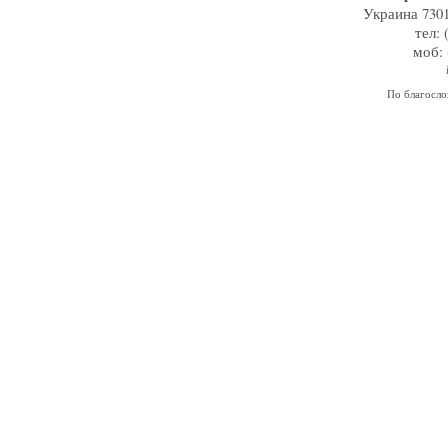
Украина 7301
тел: 
моб: 
По благосл