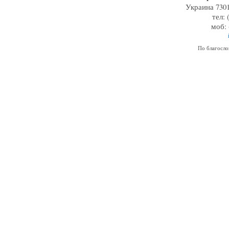
Украина 7301
тел: 
моб: 
По благосл