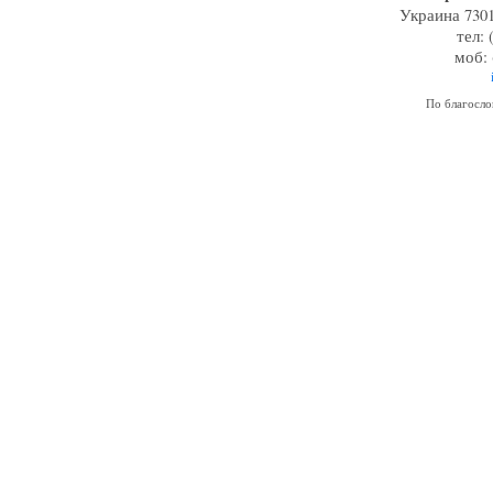
Украина 7301
тел: 
моб: 
По благосл