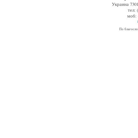
Украина 7301
тел: 
моб: 
По благосл