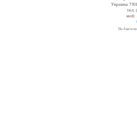
Украина 7301
тел: 
моб: 
По благосл