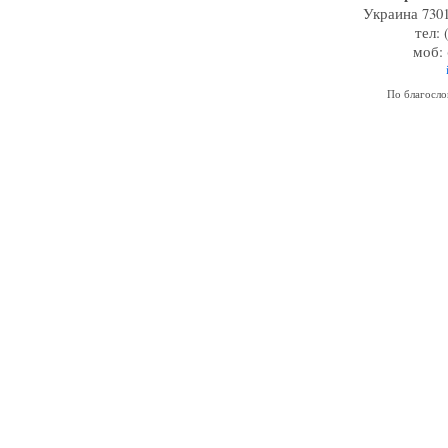
Украина 7301
тел: 
моб: 
По благосл