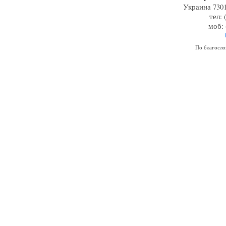
Украина 7301
тел: 
моб: 
По благосл