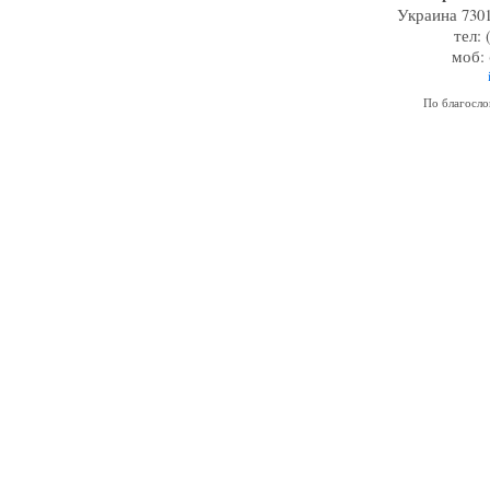
Украина 7301
тел: 
моб: 
По благосл