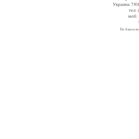
Украина 7301
тел: 
моб: 
По благосл