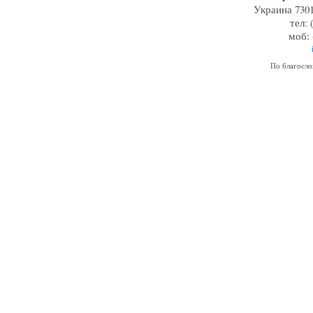
Украина 7301
тел: 
моб: 
По благосл