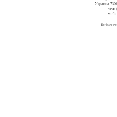
Украина 7301
тел: 
моб: 
По благосл