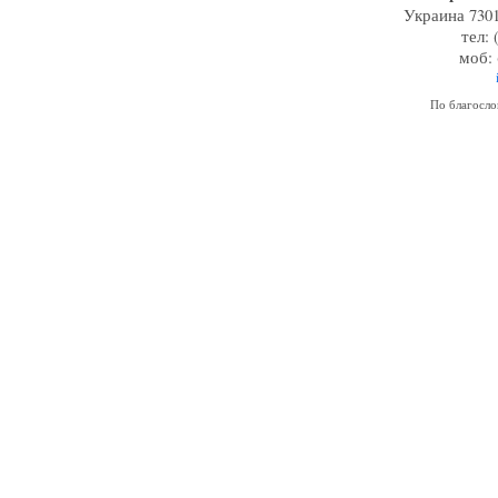
Украина 7301
тел: 
моб: 
По благосл