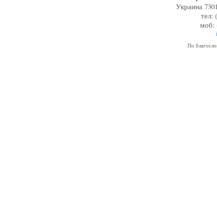
Украина 7301
тел: 
моб: 
По благосл