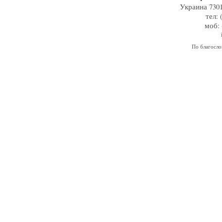
Украина 7301
тел: 
моб: 
По благосл