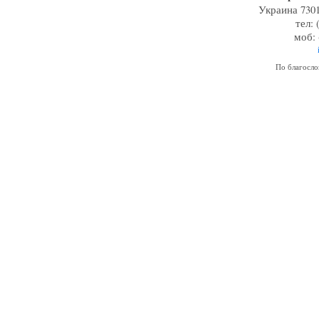
Украина 7301
тел: 
моб: 
По благосл