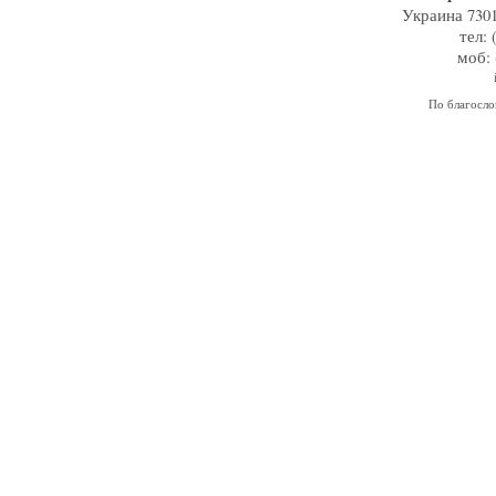
Украина 7301
тел: 
моб: 
По благосл