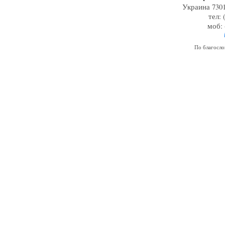
Украина 7301
тел: 
моб: 
По благосл