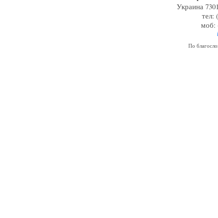
Украина 7301
тел: 
моб: 
По благосл