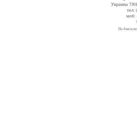
Украина 7301
тел: 
моб: 
По благосл