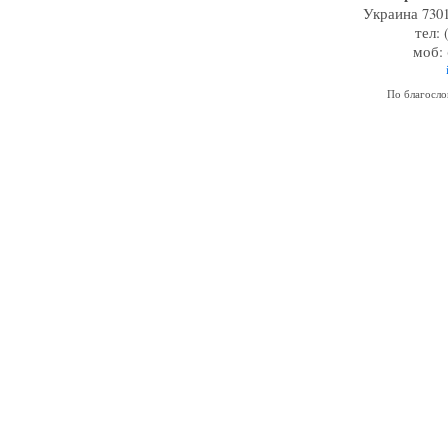
Украина 7301
тел: 
моб: 
По благосл