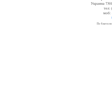
Украина 7301
тел: 
моб: 
По благосл