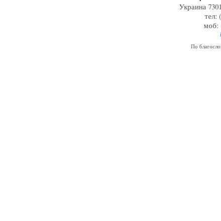
Украина 7301
тел: 
моб: 
По благосл