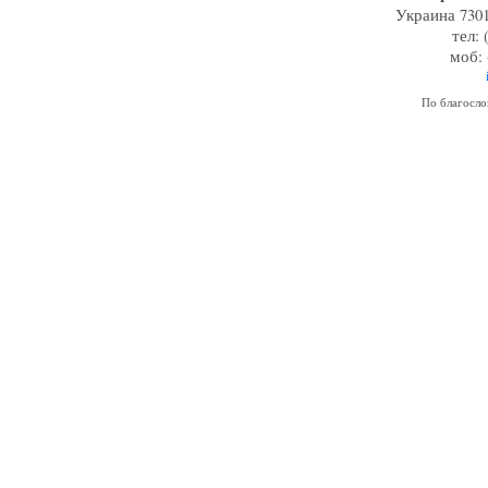
Украина 7301
тел: 
моб: 
По благосл