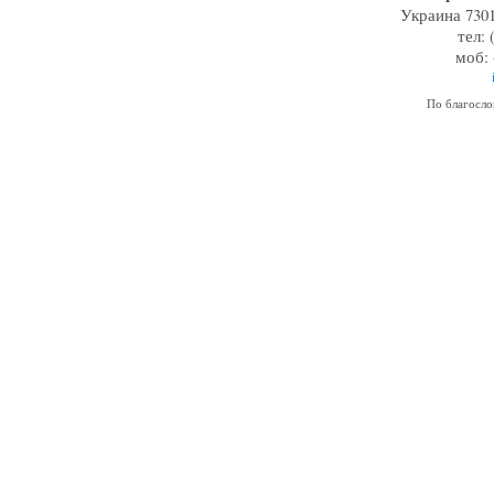
Украина 7301
тел: 
моб: 
По благосл