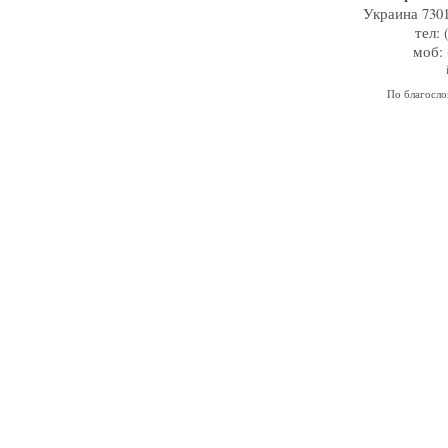
Украина 7301
тел: 
моб: 
По благосл