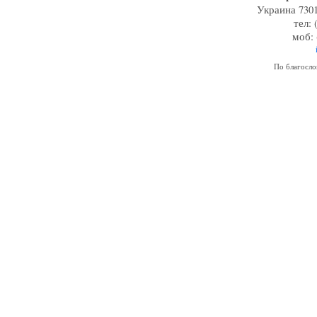
Украина 7301
тел: 
моб: 
По благосл