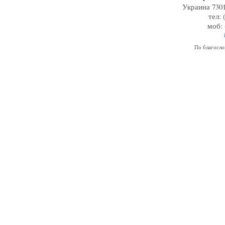
Украина 7301
тел: 
моб: 
По благосл