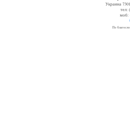
Украина 7301
тел: 
моб: 
По благосл