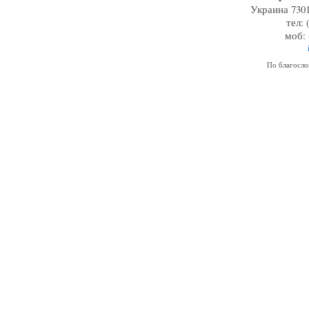
Украина 7301
тел: 
моб: 
По благосл