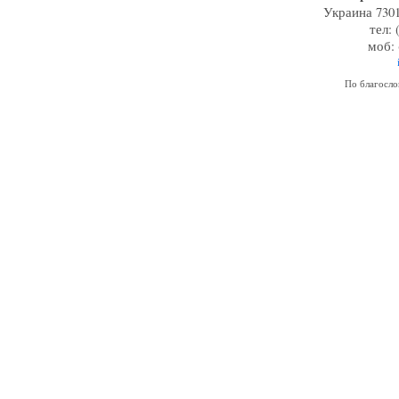
Украина 7301
тел: 
моб: 
По благосл