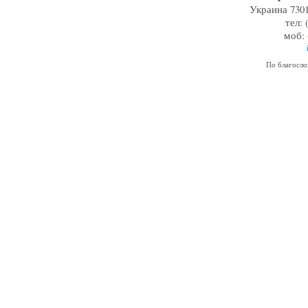
Украина 7301
тел: 
моб: 
По благосл