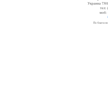
Украина 7301
тел: 
моб: 
По благосл