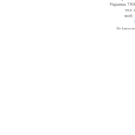
Украина 7301
тел: 
моб: 
По благосл