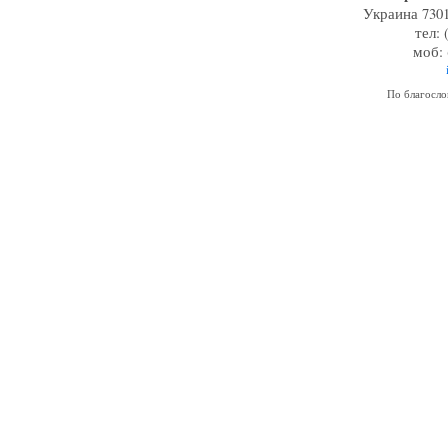
Украина 7301
тел: 
моб: 
По благосл