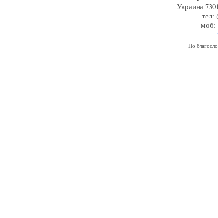
Украина 7301
тел: 
моб: 
По благосл