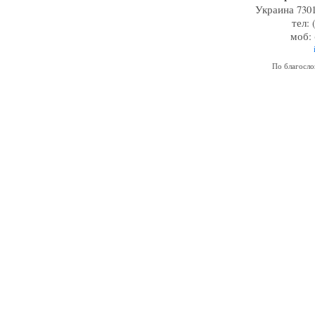
Украина 7301
тел: 
моб: 
По благосл